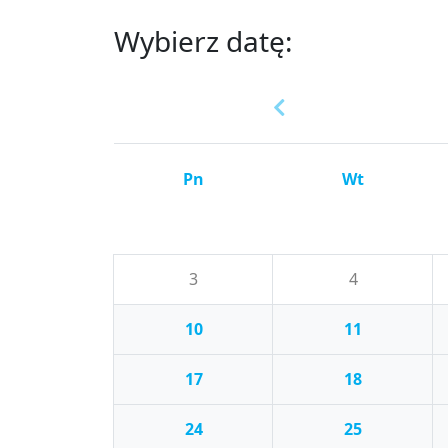
Wybierz datę:
Pn
Wt
3
4
10
11
17
18
24
25